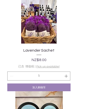
Lavender Sachet
價格
NZ$8.00
已含 增值税
|
Pick up available!
加入购物车