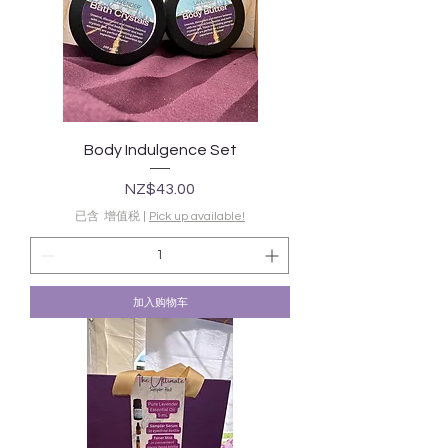
Body Indulgence Set
價格
NZ$43.00
已含 增值税
|
Pick up available!
加入购物车