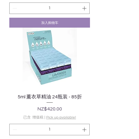
加入购物车
5ml 薰衣草精油 24瓶装 - 85折
價格
NZ$420.00
已含 增值税
|
Pick up available!