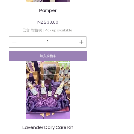
Pamper
價格
NZ$33.00
已含 增值税
|
Pick up available!
加入购物车
Lavender Daily Care Kit