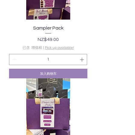
Sampler Pack
價格
NZ$49.00
已含 增值税
|
Pick up available!
加入购物车