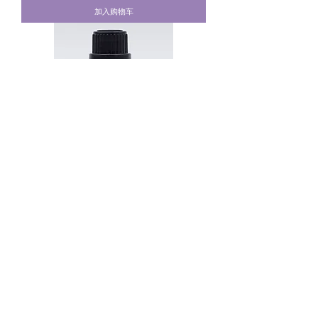
加入购物车
10ml NZLavender薰衣草精油
價格
NZ$35.00
已含 增值税
|
Pick up available!
加入购物车