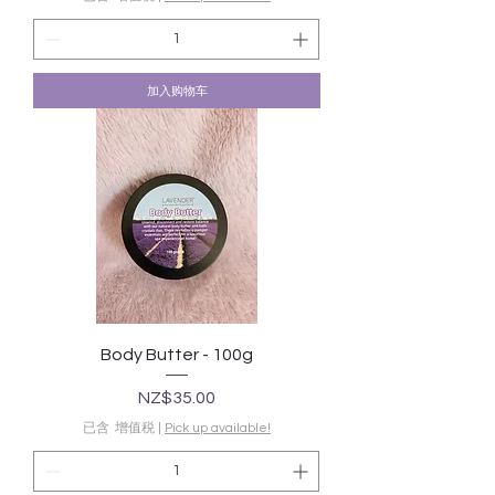
加入购物车
Body Butter - 100g
價格
NZ$35.00
已含 增值税
|
Pick up available!