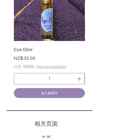
Eye Elixir
Soothing Gel-50g
價格
價格
NZ$35.00
NZ$28.00
已含 增值税
|
Pick up available!
已含 增值税
加入购物车
​相关页面