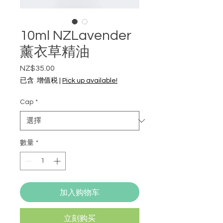
10ml NZLavender
薰衣草精油
NZ$35.00
價
格
已含 增值税
|
Pick up available!
Cap
*
數量
*
加入购物车
立刻购买