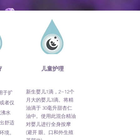
疗
儿童护理
新生婴儿1滴，2~12个
用于扩
月大的婴儿3滴。将精
或者仅
油滴于 30毫升甜杏仁
碗沸水
油中。使用此混合精油
出舒适
对婴儿进行全身按摩
(避开 眼、口和外生殖
环境。