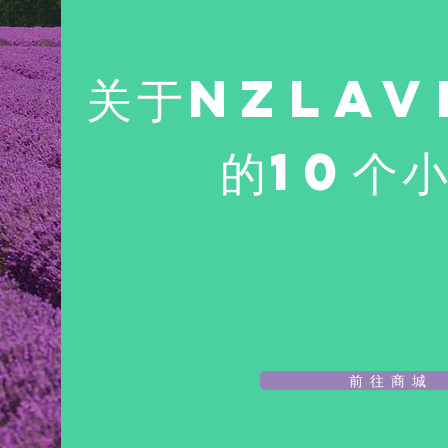
关于NZLav
的10个
前 往 商 城