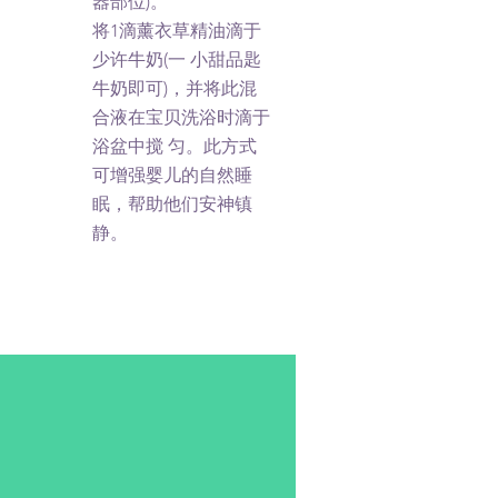
器部位)。
将1滴薰衣草精油滴于
少许牛奶(一 小甜品匙
牛奶即可)，并将此混
合液在宝贝洗浴时滴于
浴盆中搅 匀。此方式
可增强婴儿的自然睡
眠，帮助他们安神镇
静。