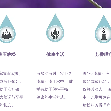
减压放松
健康生活
芳香理
2滴精油涂抹于
浴盆浸浴时，将1~2
将1~2滴精油应
或后脖颈处。
滴精油滴于水中。 此
散器或雾化器，
助于安神镇
举有助于保持平衡、
仅将其滴入一 
大脑调节至平
健康的生活方式。
中。此举可营造
的状态。
放松的芳香理疗